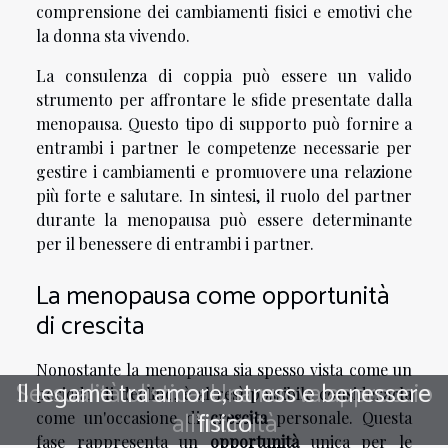
comprensione dei cambiamenti fisici e emotivi che
la donna sta vivendo.
La consulenza di coppia può essere un valido
strumento per affrontare le sfide presentate dalla
menopausa. Questo tipo di supporto può fornire a
entrambi i partner le competenze necessarie per
gestire i cambiamenti e promuovere una relazione
più forte e salutare. In sintesi, il ruolo del partner
durante la menopausa può essere determinante
per il benessere di entrambi i partner.
La menopausa come opportunità
di crescita
Nonostante la menopausa sia spesso vista come un
Sessualità olistica: Una nuova approccio
Il legame tra amore, stress e benessere
periodo di declino, è altresì possibile considerarla
all'intimità
fisico
come un'occasione di
crescita
personale. Questa
fase rappresenta un
opportunità
unica per le