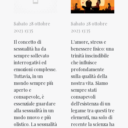
Sabato 28 ottobre
Sabato 28 ottobre
2023 13:35
2023 13:35
L'amore, stress e
Il concetto di
benessere fisico: una
sessualità ha da
trinità inscindibile
sempre sollevato
che influisce
interrogativi ed
profondamente
emozioni complesse.
sulla qualità della
Tuttavia, in un
nostra vita. Siamo
mondo sempre più
sempre stati
aperto e
consapevoli
consapevole, è
dell'esistenza di un
essenziale guardare
legame tra questi tre
alla sessualità in un
elementi, ma solo di
modo nuovo e più
recente la scienza ha
olistico. La sessualità